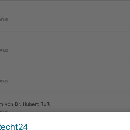
orus
orus
orus
m von Dr. Hubert Ruß
orus