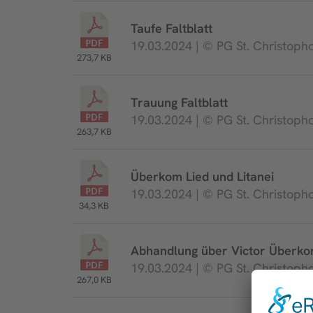
Taufe Faltblatt
19.03.2024 | © PG St. Christoph
273,7 KB
Trauung Faltblatt
19.03.2024 | © PG St. Christoph
263,7 KB
Überkom Lied und Litanei
19.03.2024 | © PG St. Christoph
34,3 KB
Abhandlung über Victor Überko
19.03.2024 | © PG St. Christoph
267,0 KB