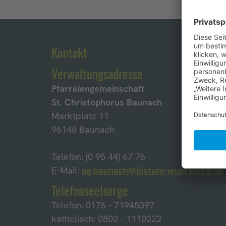
Kontakt
Verwaltungsadresse
Pfarreiengemeinschaft
St. Christophorus Baunach
Marktplatz 11
96148 Baunach
Telefon: (0 95 44) 67 76
E-Mail:
pg.baunach@bistum-wuerzburg.de
Telefonseelsorge
Telefon: 0176 - 71948397
katholisch: 0800 - 1110222